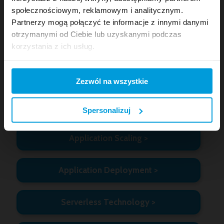
24/7 Monitoring and Support
społecznościowym, reklamowym i analitycznym.
Partnerzy mogą połączyć te informacje z innymi danymi
otrzymanymi od Ciebie lub uzyskanymi podczas
Automation
korzystania z ich usług.
Containerization
Zezwól na wszystkie
Security and Compatibility
Spersonalizuj
Application Scaling
Application Deployment
Serverless Technology