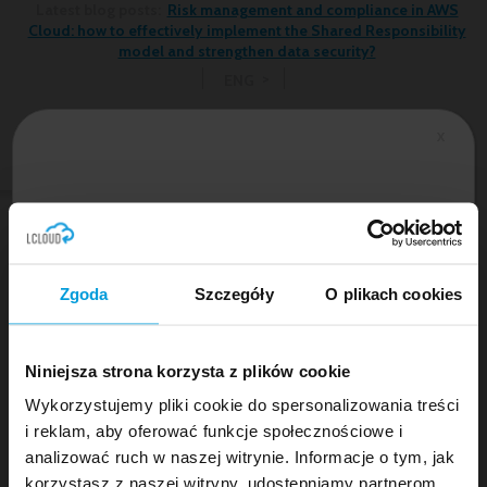
Latest blog posts:
Risk management and compliance in AWS
Cloud: how to effectively implement the Shared Responsibility
model and strengthen data security?
ENG
X
Musisz wyrazić zgodę na
marketingowe pliki cookies
aby
zobaczyć formularz.
Learn what we can
Zgoda
Szczegóły
O plikach cookies
do for your business
Niniejsza strona korzysta z plików cookie
Wykorzystujemy pliki cookie do spersonalizowania treści
i reklam, aby oferować funkcje społecznościowe i
Application and Infrastructure Migration
analizować ruch w naszej witrynie. Informacje o tym, jak
korzystasz z naszej witryny, udostępniamy partnerom