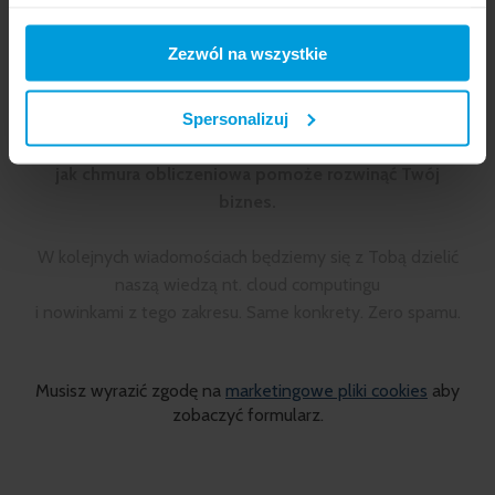
Zezwól na wszystkie
TEMATYKA CLOUD COMPUTINGU WYDAJE CI SIĘ
SKOMPLIKOWANA?
Spersonalizuj
Zapisz się do newslettera
, a na dobry początek
otrzymasz od nas treściwy
przewodnik
poświęcony temu
jak chmura obliczeniowa pomoże rozwinąć Twój
biznes.
W kolejnych wiadomościach będziemy się z Tobą dzielić
naszą wiedzą nt. cloud computingu
i nowinkami z tego zakresu. Same konkrety. Zero spamu.
Musisz wyrazić zgodę na
marketingowe pliki cookies
aby
zobaczyć formularz.