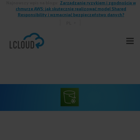
Najnowszy wpis na blogu:
Zarządzanie ryzykiem i zgodnością w
chmurze AWS: jak skutecznie realizować model Shared
Responsibility i wzmacniać bezpieczeństwo danych?
PL
>