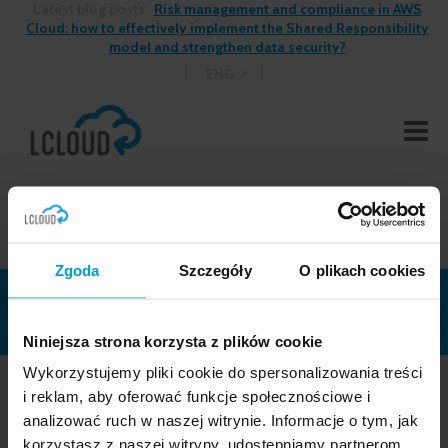
Latest blog posts:
Risk management and compliance in AWS
Cloud: how to effectively implement the Shared Responsibility
model and strengthen data security?
ENG
Zgoda
Szczegóły
O plikach cookies
Niniejsza strona korzysta z plików cookie
Wykorzystujemy pliki cookie do spersonalizowania treści
i reklam, aby oferować funkcje społecznościowe i
analizować ruch w naszej witrynie. Informacje o tym, jak
See more blog posts >
korzystasz z naszej witryny, udostępniamy partnerom