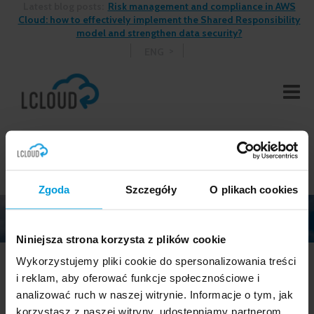
Latest blog posts:
Risk management and compliance in AWS
Cloud: how to effectively implement the Shared Responsibility
model and strengthen data security?
ENG
Zgoda
Szczegóły
O plikach cookies
Niniejsza strona korzysta z plików cookie
Wykorzystujemy pliki cookie do spersonalizowania treści
i reklam, aby oferować funkcje społecznościowe i
analizować ruch w naszej witrynie. Informacje o tym, jak
See more blog posts >
korzystasz z naszej witryny, udostępniamy partnerom